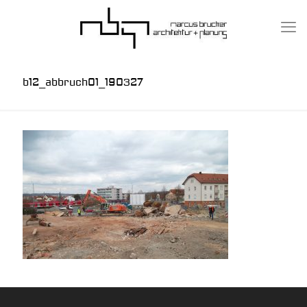
b12_abbruch01_190327