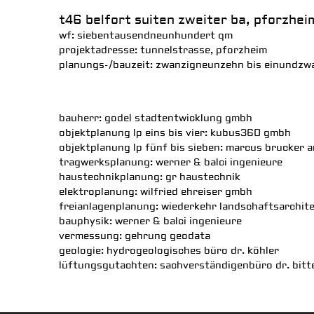
t46 belfort suiten zweiter ba, pforzhei
wf: siebentausendneunhundert qm
projektadresse: tunnelstrasse, pforzheim
planungs-/bauzeit: zwanzigneunzehn bis einundzw
bauherr:
godel stadtentwicklung gmbh
objektplanung lp eins bis vier:
kubus360 gmbh
objektplanung lp fünf bis sieben: marcus brucker 
tragwerksplanung:
werner & balci ingenieure
haustechnikplanung: gr haustechnik
elektroplanung:
wilfried ehreiser gmbh
freianlagenplanung:
wiederkehr landschaftsarchit
bauphysik:
werner & balci ingenieure
vermessung:
gehrung geodata
geologie:
hydrogeologisches büro dr. köhler
lüftungsgutachten:
sachverständigenbüro dr. bitt