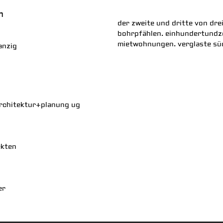
m
der zweite und dritte von dr
bohrpfählen. einhundertundze
mietwohnungen. verglaste sü
anzig
architektur+planung ug
ekten
er