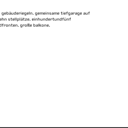
ei gebäuderiegeln. gemeinsame tiefgarage auf
hn stellplätze. einhundertundfünf
dfronten. große balkone.