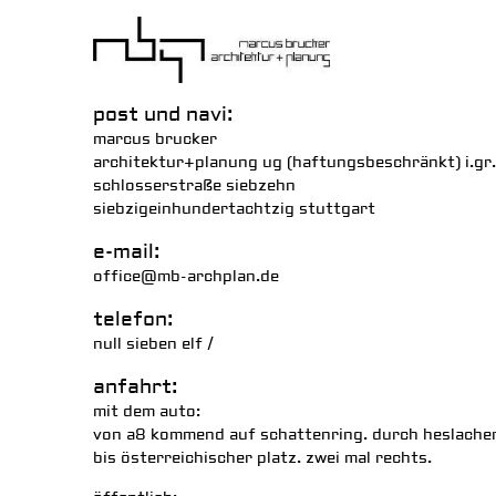
post und navi:
marcus brucker
architektur+planung ug (haftungsbeschränkt) i.gr.
schlosserstraße siebzehn
siebzigeinhundertachtzig stuttgart
e-mail:
office@mb-archplan.de
telefon:
null sieben elf /
anfahrt:
mit dem auto:
von a8 kommend auf schattenring. durch heslacher
bis österreichischer platz. zwei mal rechts.