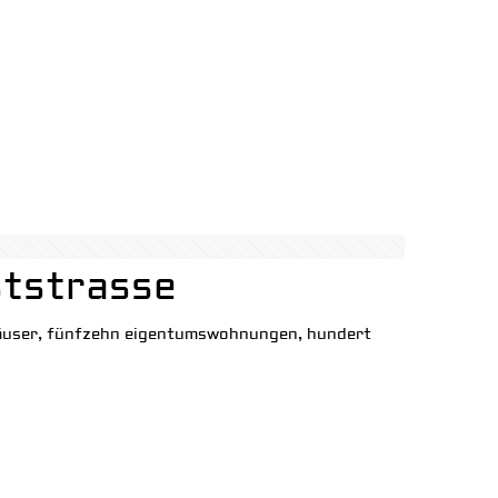
ststrasse
 häuser, fünfzehn eigentumswohnungen, hundert