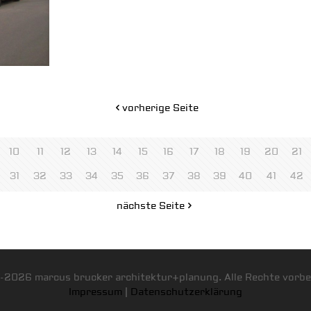
vorherige Seite
10
11
12
13
14
15
16
17
18
19
20
21
31
32
33
34
35
36
37
38
39
40
41
42
nächste Seite
-2026 marcus brucker architektur+planung. Alle Rechte vorbe
Impressum
|
Datenschutzerklärung